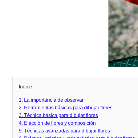
Índice
1.
La importancia de observar
2.
Herramientas básicas para dibujar flores
3.
Técnica básica para dibujar flores
4.
Elección de flores y composición
5.
Técnicas avanzadas para dibujar flores